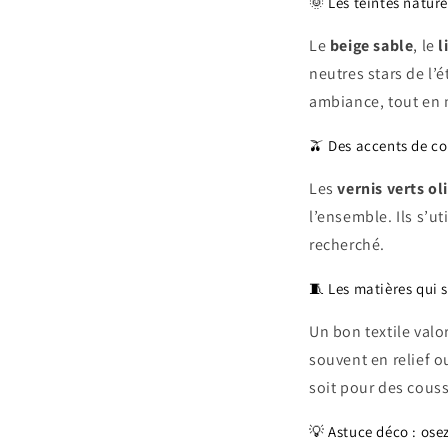
🌞 Les teintes nature
Le
beige sable
, le
l
neutres stars de l’
ambiance, tout en m
🫒 Des accents de co
Les
vernis verts ol
l’ensemble. Ils s’ut
recherché.
🧵 Les matières qui 
Un bon textile valo
souvent en relief 
soit pour des couss
💡 Astuce déco : ose