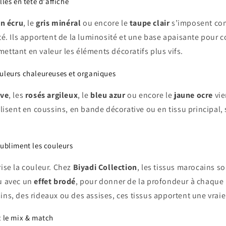
lles en tête d'affiche
in écru
, le
gris minéral
ou encore le
taupe clair
s’imposent co
été. Ils apportent de la luminosité et une base apaisante pour
ettant en valeur les éléments décoratifs plus vifs.
uleurs chaleureuses et organiques
ive
, les
rosés argileux
, le
bleu azur
ou encore le
jaune ocre
vie
ilisent en coussins, en bande décorative ou en tissu principal, 
subliment les couleurs
rise la couleur. Chez
Biyadi Collection
, les tissus marocains so
ou avec un
effet brodé
, pour donner de la profondeur à chaque
ins, des rideaux ou des assises, ces tissus apportent une vrai
z le mix & match