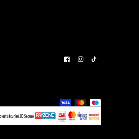
Facebook
Instagram
TikTok
Moyens
de
paiement