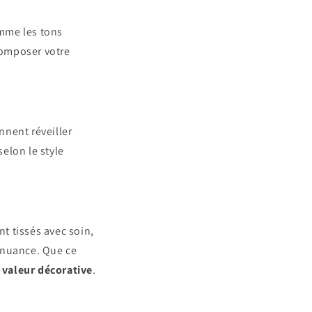
mme les tons
 composer votre
nnent réveiller
selon le style
nt tissés avec soin,
 nuance. Que ce
e
valeur décorative
.