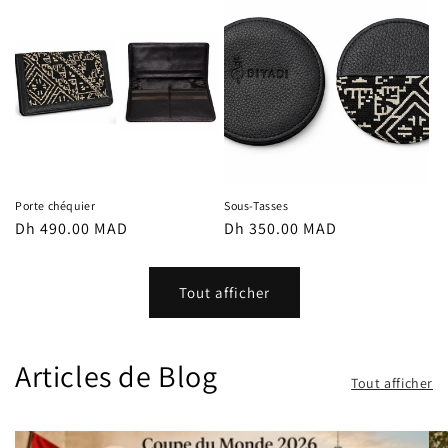
Porte chéquier
Sous-Tasses
Prix
Dh 490.00 MAD
Prix
Dh 350.00 MAD
habituel
habituel
Tout afficher
Articles de Blog
Tout afficher