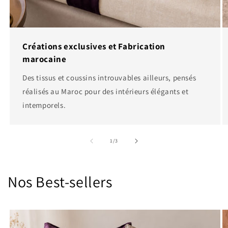
Créations exclusives et Fabrication
marocaine
Des tissus et coussins introuvables ailleurs, pensés
réalisés au Maroc pour des intérieurs élégants et
intemporels.
de
1
/
3
Nos Best-sellers