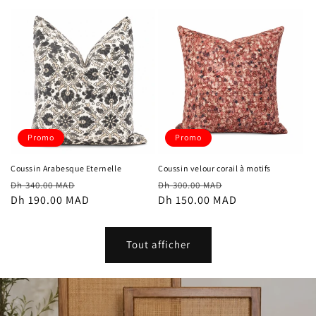
Promo
Promo
Coussin Arabesque Eternelle
Coussin velour corail à motifs
Prix
Prix
Prix
Prix
Dh 340.00 MAD
Dh 300.00 MAD
habituel
Dh 190.00 MAD
promotionnel
habituel
Dh 150.00 MAD
promotionnel
Tout afficher