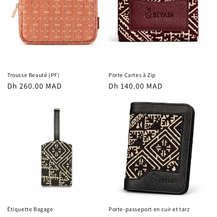
Trousse Beauté (PF)
Porte Cartes à Zip
Prix
Dh 260.00 MAD
Prix
Dh 140.00 MAD
habituel
habituel
Étiquette Bagage
Porte-passeport en cuir et tarz