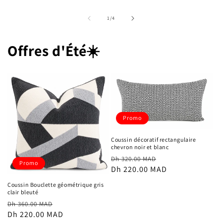
de
1
/
4
Offres d'Été☀️
Promo
Coussin décoratif rectangulaire
chevron noir et blanc
Prix
Prix
Dh 320.00 MAD
Promo
habituel
Dh 220.00 MAD
promotionnel
Coussin Bouclette géométrique gris
clair bleuté
Prix
Prix
Dh 360.00 MAD
habituel
Dh 220.00 MAD
promotionnel