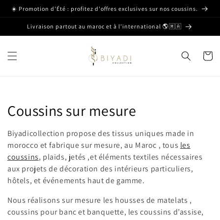
et passer
☀️ Promotion d'Été : profitez d'offres exclusives sur nos coussins.
au
contenu
Livraison partout au maroc et à l’international 🌎🇲🇦
Panier
C
Coussins sur mesure
o
Biyadicollection propose des tissus uniques made in
l
morocco et fabrique sur mesure, au Maroc , tous
les
coussins
, plaids, jetés ,et éléments textiles nécessaires
l
aux projets de décoration des intérieurs particuliers,
hôtels, et événements haut de gamme.
e
Nous réalisons sur mesure les housses de matelats ,
c
coussins pour banc et banquette, les coussins d’assise,