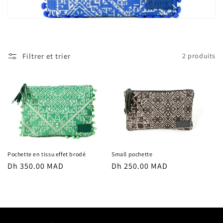
t
i
o
Filtrer et trier
2 produits
n
:
Pochette en tissu effet brodé
Small pochette
Prix
Dh 350.00 MAD
Prix
Dh 250.00 MAD
habituel
habituel