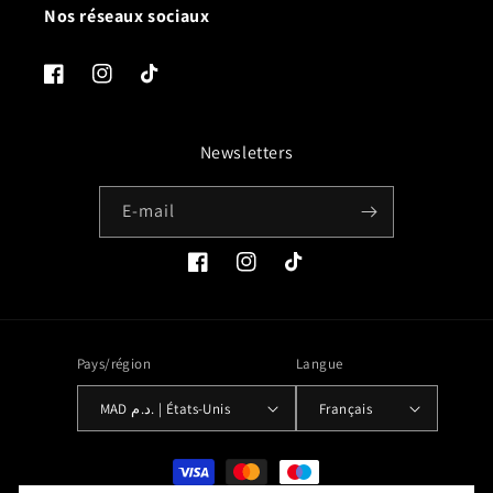
Nos réseaux sociaux
Facebook
Instagram
TikTok
Newsletters
E-mail
Facebook
Instagram
TikTok
Pays/région
Langue
MAD د.م. | États-Unis
Français
Moyens
de