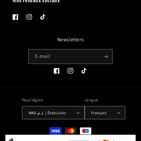
Nos réseaux sociaux
Facebook
Instagram
TikTok
Newsletters
E-mail
Facebook
Instagram
TikTok
Pays/région
Langue
MAD د.م. | États-Unis
Français
Moyens
de