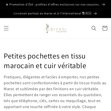
et passer
☀️ Promotion d'Été : profitez d'offres exclusives sur nos coussins.
au
contenu
Livraison partout au maroc et à l’international 🌎🇲🇦
Panier
C
Petites pochettes en tissu
o
marocain et cuir véritable
l
Pratiques, élégantes et faciles à emporter, nos petites
l
pochettes sont confectionnées à partir de tissus tissés au
Maroc et sublimées par des finitions en cuir véritable.
e
Elles permettent de ranger vos essentiels du quotidien,
tels que téléphone, clés, cartes ou maquillage, tout en
c
apportant une touche raffinée à votre style. Chaque