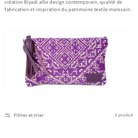
t
création Biyadi allie design contemporain, qualité de
fabrication et inspiration du patrimoine textile marocain.
i
o
n
:
Filtrer et trier
0 produit