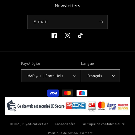
Newsletters
E-mail
Facebook
Instagram
TikTok
Pays/région
Langue
MAD د.م. | États-Unis
Français
Moyens
de
paiement
© 2026,
Biyadicollection
Coordonnées
Politique de confidentialité
Politique de remboursement