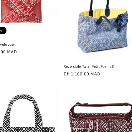
sé
nveloppe
.00 MAD
el
Réversible Tarz (Petit Format)
Prix
Dh 1,100.00 MAD
habituel