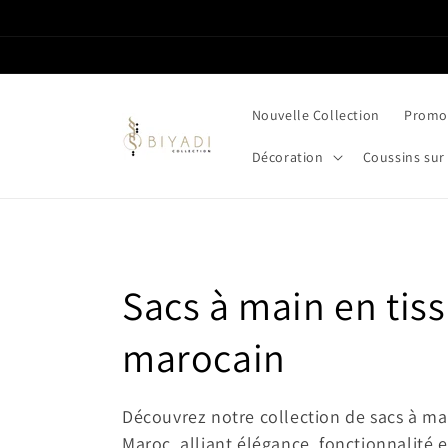
et passer
au
contenu
Nouvelle Collection
Promot
Décoration
Coussins sur
C
Sacs à main en tis
o
marocain
l
Découvrez notre collection de sacs à mai
Maroc, alliant élégance, fonctionnalité e