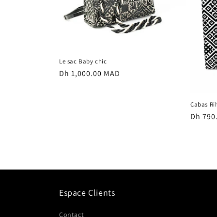
Le sac Baby chic
Prix
Dh 1,000.00 MAD
habituel
Cabas Ri
Prix
Dh 790
habitu
Espace Clients
Contact