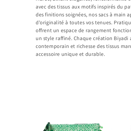
l
avec des tissus aux motifs inspirés du p
e
des finitions soignées, nos sacs à main
d'originalité à toutes vos tenues. Pratiqu
c
offrent un espace de rangement fonction
un style raffiné. Chaque création Biyadi 
t
contemporain et richesse des tissus mar
accessoire unique et durable.
i
o
n
: