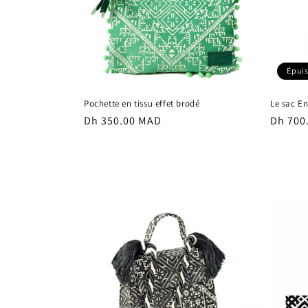
Épui
Pochette en tissu effet brodé
Le sac E
Prix
Dh 350.00 MAD
Prix
Dh 700
habituel
habitu