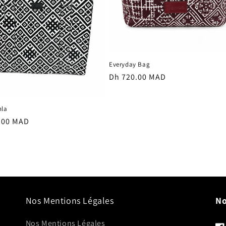
Everyday Bag
Prix
Dh 720.00 MAD
habituel
hla
.00 MAD
el
Nos Mentions Légales
No
Nos Mentions Légales