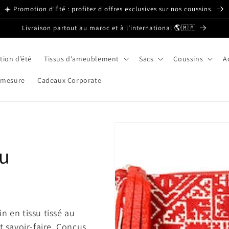
☀️ Promotion d'Été : profitez d'offres exclusives sur nos coussins.
Livraison partout au maroc et à l’international 🌎🇲🇦
ion d’été
Tissus d'ameublement
Sacs
Coussins
A
 mesure
Cadeaux Corporate
su
n en tissu tissé au
t savoir-faire. Conçus