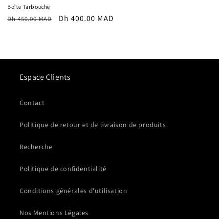
Boîte Tarbouche
Prix
Prix
Dh 400.00 MAD
Dh 450.00 MAD
habituel
promotionnel
Espace Clients
Contact
Politique de retour et de livraison de produits
Recherche
Politique de confidentialité
Conditions générales d'utilisation
Nos Mentions Légales