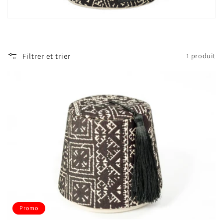
t
i
o
Filtrer et trier
1 produit
n
:
Promo