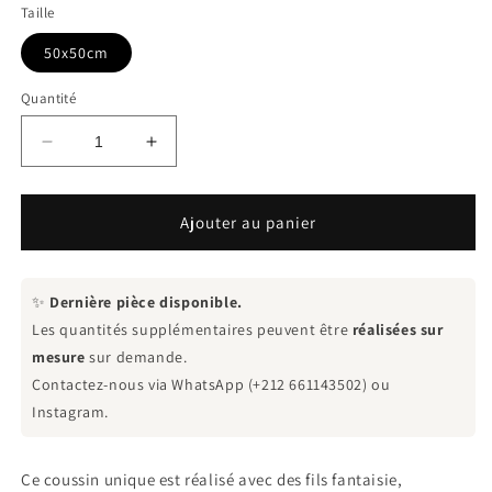
Taille
50x50cm
Quantité
Réduire
Augmenter
la
la
quantité
quantité
de
de
Ajouter au panier
Coussin
Coussin
décoratif
décoratif
en
en
✨
Dernière pièce disponible.
zigzag
zigzag
Les quantités supplémentaires peuvent être
réalisées sur
mesure
sur demande.
Contactez-nous via WhatsApp (+212 661143502) ou
Instagram.
Ce coussin unique est réalisé avec des fils fantaisie,