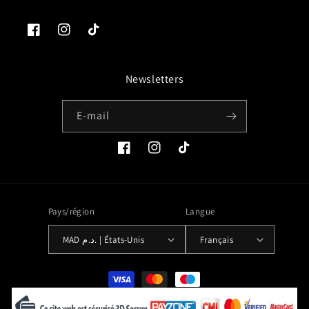
Facebook
Instagram
TikTok
Newsletters
E-mail
Facebook
Instagram
TikTok
Pays/région
Langue
MAD د.م. | États-Unis
Français
Moyens
de