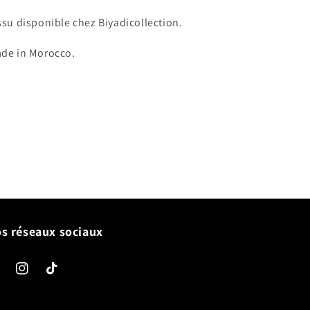
ssu disponible chez Biyadicollection.
de in Morocco.
s réseaux sociaux
cebook
Instagram
TikTok