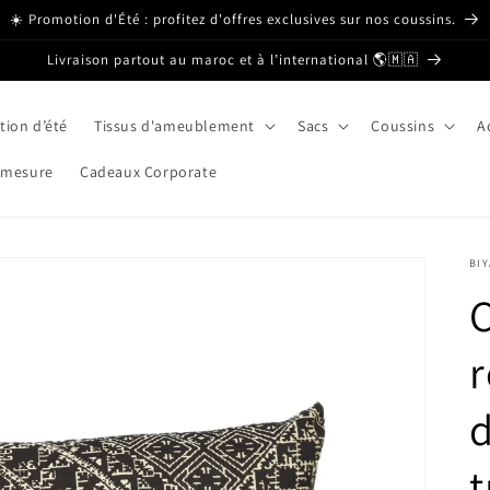
☀️ Promotion d'Été : profitez d'offres exclusives sur nos coussins.
Livraison partout au maroc et à l’international 🌎🇲🇦
ion d’été
Tissus d'ameublement
Sacs
Coussins
A
 mesure
Cadeaux Corporate
BI
r
d
t