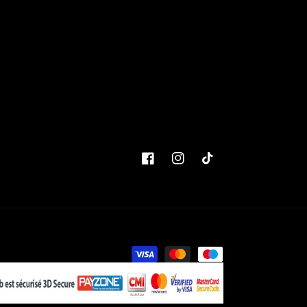
Facebook
Instagram
TikTok
Moyens
de
paiement