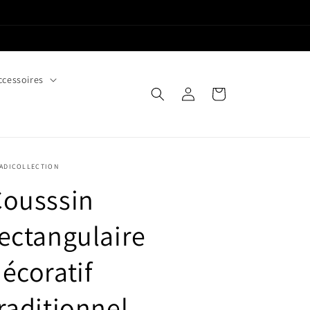
ccessoires
Connexion
Panier
YADICOLLECTION
Cousssin
ectangulaire
écoratif
raditionnel