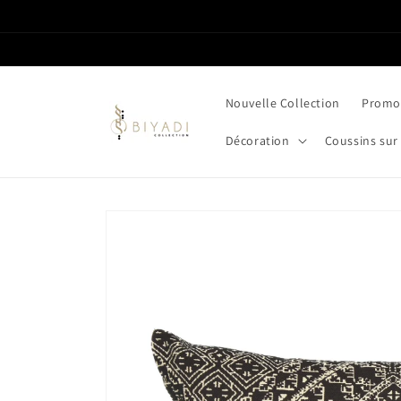
et passer
au
contenu
Nouvelle Collection
Promot
Décoration
Coussins sur
Passer aux
informations
produits