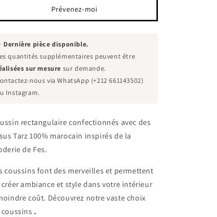
décoratif
décoratif
Prévenez-moi
traditionnel
traditionnel
marocain
marocain
60x29cm
60x29cm
✨
Dernière pièce disponible.
es quantités supplémentaires peuvent être
éalisées sur mesure
sur demande.
ontactez-nous via WhatsApp (+212 661143502)
u Instagram.
ussin rectangulaire confectionnés avec des
ssus Tarz 100% marocain inspirés de la
oderie de Fes.
s
coussins font des merveilles et permettent
 créer ambiance et style dans votre intérieur
moindre coût. Découvrez notre vaste choix
 coussins
.