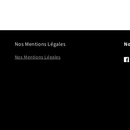
3
dans
une
fenêtre
modale
Nos Mentions Légales
No
Nos Mentions Légales
Fa