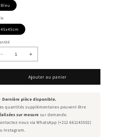
Bleu
lle
45x45cm
ntité
Réduire
Augmenter
la
la
quantité
quantité
de
de
Ajouter au panier
Coussin
Coussin
décoratif
décoratif
bleu
bleu
✨
Dernière pièce disponible.
bronze
bronze
es quantités supplémentaires peuvent être
éalisées sur mesure
sur demande.
ontactez-nous via WhatsApp (+212 661143502)
u Instagram.