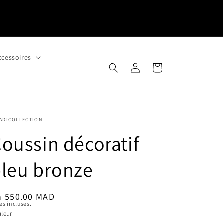
ccessoires
Connexion
Panier
YADICOLLECTION
oussin décoratif
leu bronze
ix
h 550.00 MAD
es incluses.
bituel
leur