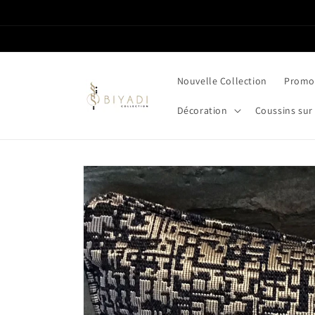
et passer
au
contenu
Nouvelle Collection
Promot
Décoration
Coussins sur
Passer aux
informations
produits