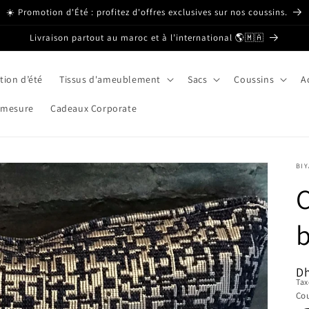
☀️ Promotion d'Été : profitez d'offres exclusives sur nos coussins.
Livraison partout au maroc et à l’international 🌎🇲🇦
ion d’été
Tissus d'ameublement
Sacs
Coussins
A
 mesure
Cadeaux Corporate
BI
C
b
Pr
D
Tax
ha
Cou