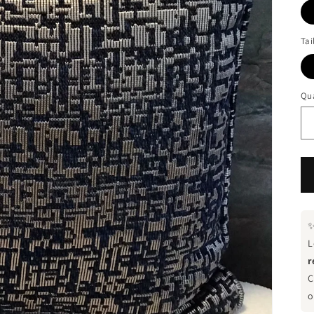
Tai
Qua
L
r
C
o