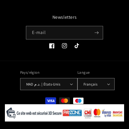
Newsletters
E-mail
Facebook
Instagram
TikTok
Pays/région
Langue
MAD د.م. | États-Unis
Français
Moyens
de
paiement