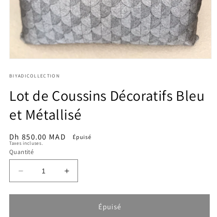
Ouvrir
le
média
BIYADICOLLECTION
1
Lot de Coussins Décoratifs Bleu
dans
une
fenêtre
et Métallisé
modale
Prix
Dh 850.00 MAD
Épuisé
Taxes incluses.
habituel
Quantité
Réduire
Augmenter
la
la
quantité
quantité
de
de
Épuisé
Lot
Lot