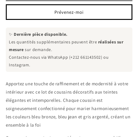
de
de
Coussins
Coussins
Prévenez-moi
Décoratifs
Décoratifs
Bleu
Bleu
et
et
✨
Dernière pièce disponible.
Métallisé
Métallisé
Les quantités supplémentaires peuvent être
réalisées sur
mesure
sur demande.
Contactez-nous via WhatsApp (+212 661143502) ou
Instagram.
Apportez une touche de raffinement et de modernité à votre
intérieur avec ce lot de coussins décoratifs aux teintes
élégantes et intemporelles. Chaque coussin est
soigneusement confectionné pour marier harmonieusement
les couleurs bleu bronze, bleu jean et gris argenté, créant un
ensemble à la foi