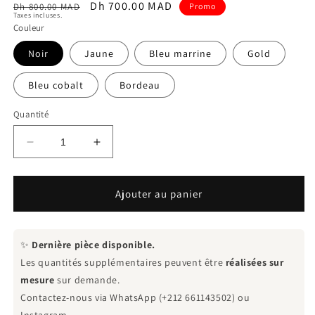
Prix
Prix
Dh 700.00 MAD
Dh 800.00 MAD
Promo
Taxes incluses.
habituel
promotionnel
Couleur
Noir
Jaune
Bleu marrine
Gold
Bleu cobalt
Bordeau
Quantité
Réduire
Augmenter
la
la
quantité
quantité
de
de
Ajouter au panier
Le
Le
sac
sac
Must
Must
✨
Dernière pièce disponible.
have
have
Les quantités supplémentaires peuvent être
réalisées sur
mesure
sur demande.
Contactez-nous via WhatsApp (+212 661143502) ou