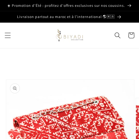
et passer
☀️ Promotion d'Été : profitez d'offres exclusives sur nos coussins.
au
contenu
Livraison partout au maroc et à l’international 🌎🇲🇦
Panier
Passer aux
informations
produits