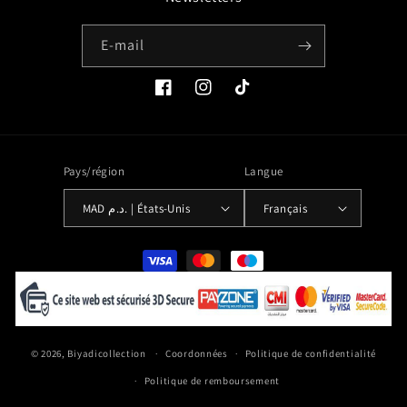
E-mail
Facebook
Instagram
TikTok
Pays/région
Langue
MAD د.م. | États-Unis
Français
Moyens
de
paiement
© 2026,
Biyadicollection
Coordonnées
Politique de confidentialité
Politique de remboursement