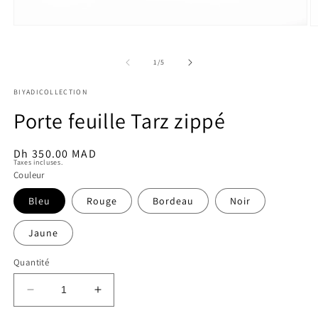
Ouvrir
O
le
le
média
m
1
4
de
1
/
5
dans
d
une
u
BIYADICOLLECTION
fenêtre
f
modale
m
Porte feuille Tarz zippé
Prix
Dh 350.00 MAD
Taxes incluses.
habituel
Couleur
Bleu
Rouge
Bordeau
Noir
Jaune
Quantité
Réduire
Augmenter
la
la