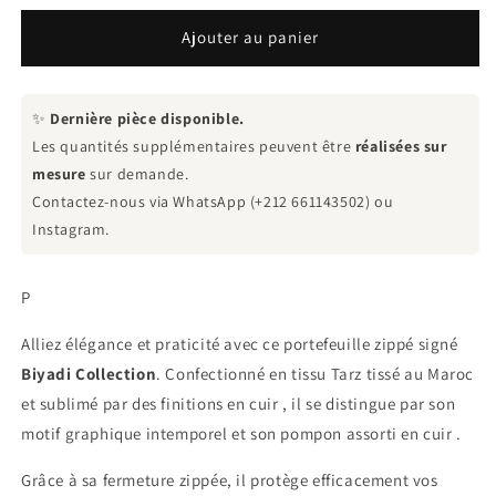
quantité
quantité
de
de
Ajouter au panier
Porte
Porte
feuille
feuille
Tarz
Tarz
✨
Dernière pièce disponible.
zippé
zippé
Les quantités supplémentaires peuvent être
réalisées sur
mesure
sur demande.
Contactez-nous via WhatsApp (+212 661143502) ou
Instagram.
P
Alliez élégance et praticité avec ce portefeuille zippé signé
Biyadi Collection
. Confectionné en tissu Tarz tissé au Maroc
et sublimé par des finitions en cuir , il se distingue par son
motif graphique intemporel et son pompon assorti en cuir .
Grâce à sa fermeture zippée, il protège efficacement vos