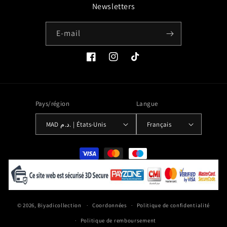
Newsletters
E-mail
Facebook
Instagram
TikTok
Pays/région
Langue
MAD د.م. | États-Unis
Français
Moyens
de
paiement
© 2026,
Biyadicollection
Coordonnées
Politique de confidentialité
Politique de remboursement