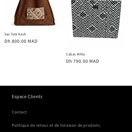
Sac Tote Kech
Prix
Dh 800.00 MAD
habituel
Cabas Rihla
Prix
Dh 790.00 MAD
habituel
Espace Clients
Contact
Politique de retour et de livraison de produits