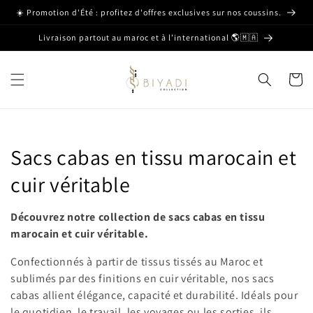
et passer
☀️ Promotion d'Été : profitez d'offres exclusives sur nos coussins.
au
contenu
Livraison partout au maroc et à l’international 🌎🇲🇦
Panier
C
Sacs cabas en tissu marocain et
o
cuir véritable
l
Découvrez notre collection de sacs cabas en tissu
l
marocain et cuir véritable.
e
Confectionnés à partir de tissus tissés au Maroc et
sublimés par des finitions en cuir véritable, nos sacs
c
cabas allient élégance, capacité et durabilité. Idéals pour
le quotidien, le travail, les voyages ou les sorties, ils