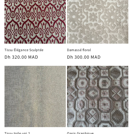
Tissu Élégance Sculptée
Damassé floral
Prix
Dh 320.00 MAD
Prix
Dh 300.00 MAD
habituel
habituel
Tissu toile uni 2
Oasis Graphique