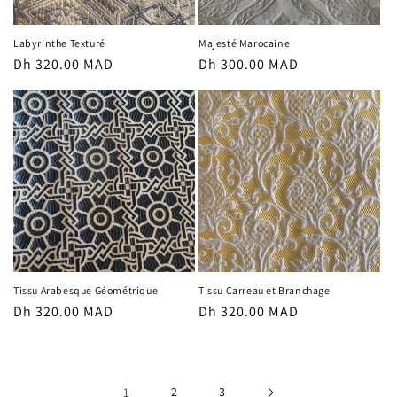
Labyrinthe Texturé
Majesté Marocaine
Prix
Dh 320.00 MAD
Prix
Dh 300.00 MAD
habituel
habituel
Tissu Arabesque Géométrique
Tissu Carreau et Branchage
Prix
Dh 320.00 MAD
Prix
Dh 320.00 MAD
habituel
habituel
1
2
3