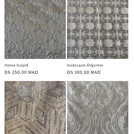
Damas Sculpté
Arabesques Élégantes
Prix
Dh 350.00 MAD
Prix
Dh 300.00 MAD
habituel
habituel