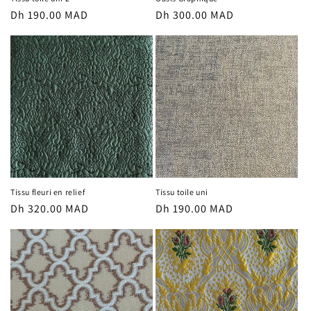
Prix
Dh 190.00 MAD
Prix
Dh 300.00 MAD
habituel
habituel
Tissu fleuri en relief
Tissu toile uni
Prix
Dh 320.00 MAD
Prix
Dh 190.00 MAD
habituel
habituel