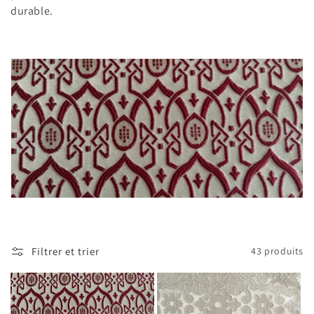
t
durable.
i
o
n
:
Filtrer et trier
43 produits