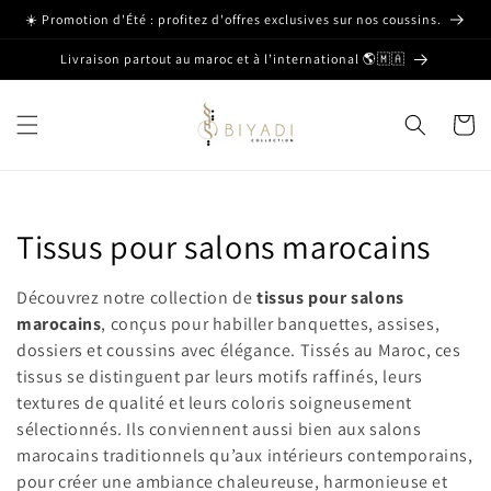
et passer
☀️ Promotion d'Été : profitez d'offres exclusives sur nos coussins.
au
contenu
Livraison partout au maroc et à l’international 🌎🇲🇦
Panier
C
Tissus pour salons marocains
o
Découvrez notre collection de
tissus pour salons
l
marocains
, conçus pour habiller banquettes, assises,
dossiers et coussins avec élégance. Tissés au Maroc, ces
l
tissus se distinguent par leurs motifs raffinés, leurs
textures de qualité et leurs coloris soigneusement
e
sélectionnés. Ils conviennent aussi bien aux salons
c
marocains traditionnels qu’aux intérieurs contemporains,
pour créer une ambiance chaleureuse, harmonieuse et