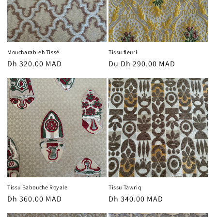
Moucharabieh Tissé
Tissu fleuri
Prix
Dh 320.00 MAD
Prix
Du Dh 290.00 MAD
habituel
habituel
Tissu Babouche Royale
Tissu Tawriq
Prix
Dh 360.00 MAD
Prix
Dh 340.00 MAD
habituel
habituel