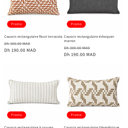
Promo
Promo
Coussin rectangulaire fleuri terracota
Coussin rectangulaire échequier
marron
Prix
Prix
Dh 300.00 MAD
Prix
Prix
Dh 300.00 MAD
habituel
Dh 190.00 MAD
promotionnel
habituel
Dh 190.00 MAD
promotionnel
Promo
Promo
Coussin rectangulaire à rayures
Coussin rectangulaire Géométrique