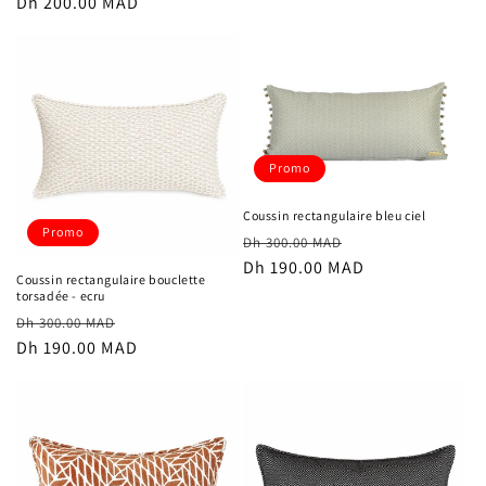
habituel
Dh 200.00 MAD
promotionnel
Promo
Coussin rectangulaire bleu ciel
Promo
Prix
Prix
Dh 300.00 MAD
habituel
Dh 190.00 MAD
promotionnel
Coussin rectangulaire bouclette
torsadée - ecru
Prix
Prix
Dh 300.00 MAD
habituel
Dh 190.00 MAD
promotionnel