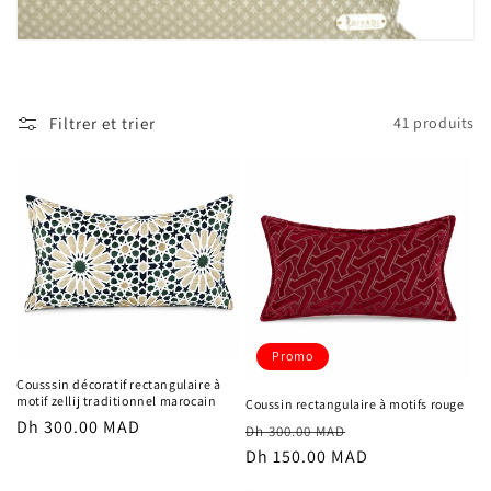
t
i
o
Filtrer et trier
41 produits
n
:
Promo
Cousssin décoratif rectangulaire à
motif zellij traditionnel marocain
Coussin rectangulaire à motifs rouge
Prix
Dh 300.00 MAD
Prix
Prix
Dh 300.00 MAD
habituel
habituel
Dh 150.00 MAD
promotionnel