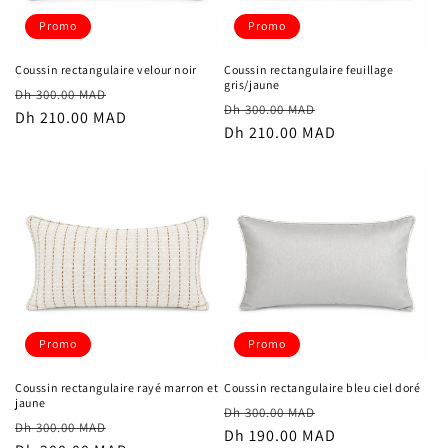
Promo
Promo
Coussin rectangulaire velour noir
Coussin rectangulaire feuillage
gris/jaune
Prix
Prix
Dh 300.00 MAD
Prix
Prix
Dh 300.00 MAD
habituel
Dh 210.00 MAD
promotionnel
habituel
Dh 210.00 MAD
promotionnel
Promo
Promo
Coussin rectangulaire rayé marron et
Coussin rectangulaire bleu ciel doré
jaune
Prix
Prix
Dh 300.00 MAD
Prix
Prix
Dh 300.00 MAD
habituel
Dh 190.00 MAD
promotionnel