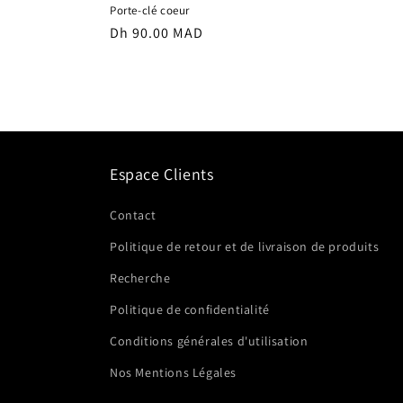
Porte-clé coeur
Prix
Dh 90.00 MAD
habituel
Espace Clients
Contact
Politique de retour et de livraison de produits
Recherche
Politique de confidentialité
Conditions générales d'utilisation
Nos Mentions Légales