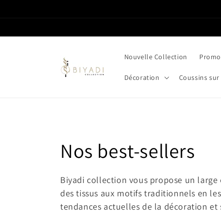
et passer
au
contenu
Nouvelle Collection
Promot
Décoration
Coussins sur
C
Nos best-sellers
o
Biyadi collection vous propose un large 
des tissus aux motifs traditionnels en l
l
tendances actuelles de la décoration et 