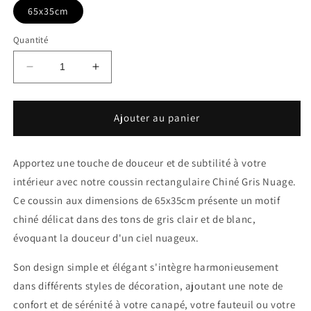
65x35cm
Quantité
Réduire
Augmenter
la
la
quantité
quantité
de
de
Ajouter au panier
Coussin
Coussin
Rectangulaire
Rectangulaire
taupe
taupe
Apportez une touche de douceur et de subtilité à votre
intérieur avec notre coussin rectangulaire Chiné Gris Nuage.
Ce coussin aux dimensions de 65x35cm présente un motif
chiné délicat dans des tons de gris clair et de blanc,
évoquant la douceur d'un ciel nuageux.
Son design simple et élégant s'intègre harmonieusement
dans différents styles de décoration, ajoutant une note de
confort et de sérénité à votre canapé, votre fauteuil ou votre