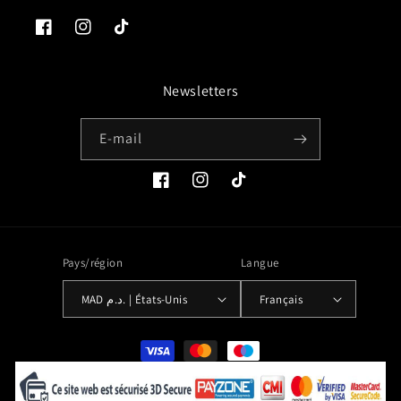
Facebook
Instagram
TikTok
Newsletters
E-mail
Facebook
Instagram
TikTok
Pays/région
Langue
MAD د.م. | États-Unis
Français
Moyens
de
paiement