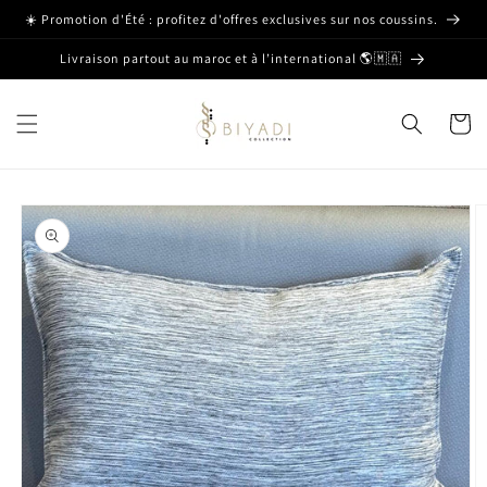
et passer
☀️ Promotion d'Été : profitez d'offres exclusives sur nos coussins.
au
contenu
Livraison partout au maroc et à l’international 🌎🇲🇦
Panier
Passer aux
informations
produits