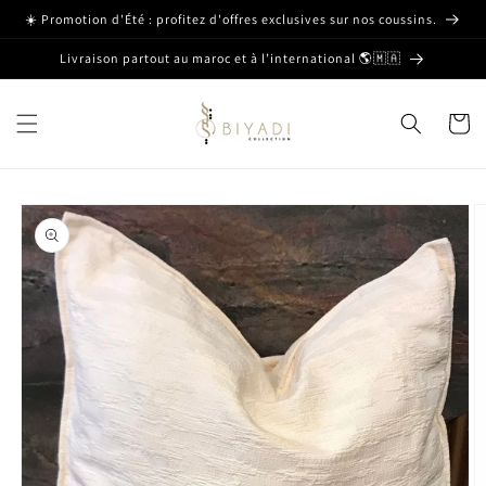
et passer
☀️ Promotion d'Été : profitez d'offres exclusives sur nos coussins.
au
contenu
Livraison partout au maroc et à l’international 🌎🇲🇦
Panier
Passer aux
informations
produits