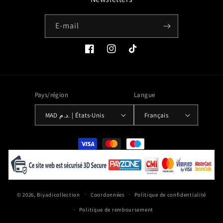
E-mail
Facebook
Instagram
TikTok
Pays/région
Langue
MAD د.م. | États-Unis
Français
Moyens
de
paiement
© 2026,
Biyadicollection
Coordonnées
Politique de confidentialité
Politique de remboursement