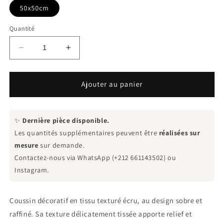
50x50cm
Quantité
Réduire
Augmenter
la
la
quantité
quantité
de
de
Ajouter au panier
Coussin
Coussin
décoratif
décoratif
blanc
blanc
✨
Dernière pièce disponible.
Les quantités supplémentaires peuvent être
réalisées sur
mesure
sur demande.
Contactez-nous via WhatsApp (+212 661143502) ou
Instagram.
Coussin décoratif en tissu texturé écru, au design sobre et
raffiné. Sa texture délicatement tissée apporte relief et