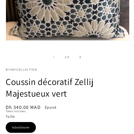
Ouvrir
le
O
média
le
1
m
de
1
/
3
dans
2
une
d
fenêtre
BIYADICOLLECTION
u
modale
f
Coussin décoratif Zellij
m
Majestueux vert
Prix
Dh 340.00 MAD
Épuisé
Taxes incluses.
habituel
Taille
Variante
50x50cm
épuisée