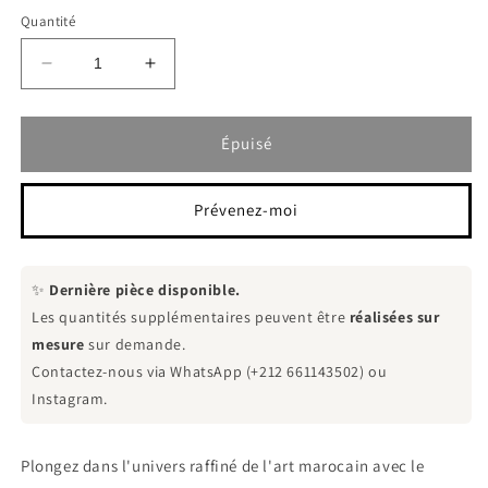
ou
indisponible
Quantité
Réduire
Augmenter
la
la
quantité
quantité
de
de
Épuisé
Coussin
Coussin
décoratif
décoratif
Zellij
Zellij
Prévenez-moi
Majestueux
Majestueux
vert
vert
✨
Dernière pièce disponible.
Les quantités supplémentaires peuvent être
réalisées sur
mesure
sur demande.
Contactez-nous via WhatsApp (+212 661143502) ou
Instagram.
Plongez dans l'univers raffiné de l'art marocain avec le