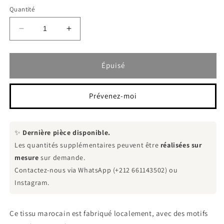
ou
indisponible
Quantité
Réduire
Augmenter
la
la
quantité
quantité
de
de
Épuisé
Diamant
Diamant
d&#39;Orient
d&#39;Orient
Prévenez-moi
✨
Dernière pièce disponible.
Les quantités supplémentaires peuvent être
réalisées sur
mesure
sur demande.
Contactez-nous via WhatsApp (+212 661143502) ou
Instagram.
Ce tissu marocain est fabriqué localement, avec des motifs