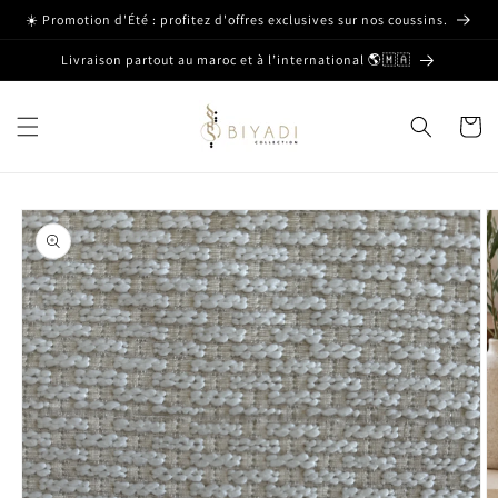
et passer
☀️ Promotion d'Été : profitez d'offres exclusives sur nos coussins.
au
contenu
Livraison partout au maroc et à l’international 🌎🇲🇦
Panier
Passer aux
informations
produits