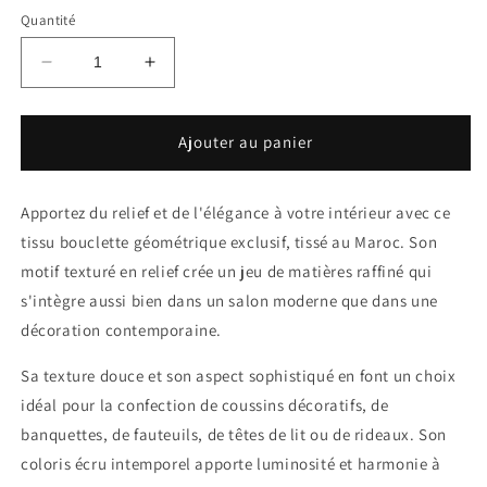
Quantité
Réduire
Augmenter
la
la
quantité
quantité
de
de
Ajouter au panier
Tissu
Tissu
Bouclette
Bouclette
Géométrique
Géométrique
Apportez du relief et de l'élégance à votre intérieur avec ce
Écru
Écru
tissu bouclette géométrique exclusif, tissé au Maroc. Son
–
–
motif texturé en relief crée un jeu de matières raffiné qui
Tissé
Tissé
au
au
s'intègre aussi bien dans un salon moderne que dans une
Maroc
Maroc
décoration contemporaine.
Sa texture douce et son aspect sophistiqué en font un choix
idéal pour la confection de coussins décoratifs, de
banquettes, de fauteuils, de têtes de lit ou de rideaux. Son
coloris écru intemporel apporte luminosité et harmonie à