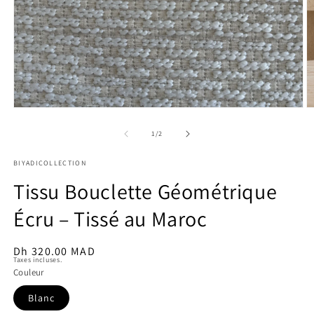
Ouvrir
O
le
le
média
m
de
1
/
2
1
2
dans
d
BIYADICOLLECTION
une
u
fenêtre
f
Tissu Bouclette Géométrique
modale
m
Écru – Tissé au Maroc
Prix
Dh 320.00 MAD
Taxes incluses.
habituel
Couleur
Blanc