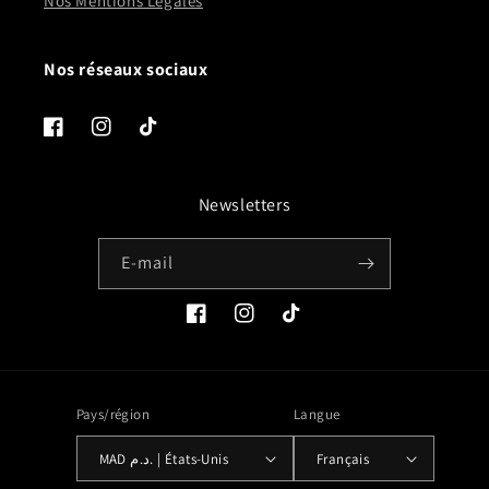
Nos Mentions Légales
Nos réseaux sociaux
Facebook
Instagram
TikTok
Newsletters
E-mail
Facebook
Instagram
TikTok
Pays/région
Langue
MAD د.م. | États-Unis
Français