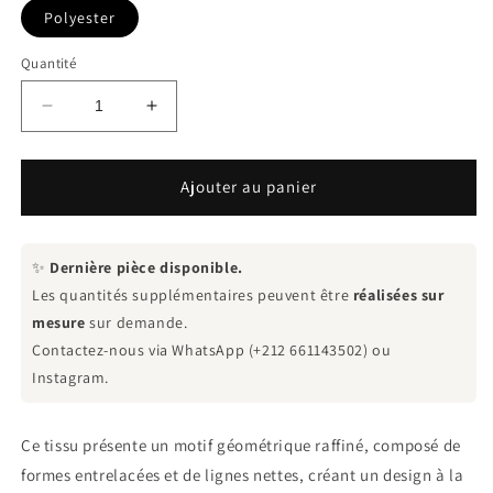
Polyester
Quantité
Réduire
Augmenter
la
la
quantité
quantité
de
de
Ajouter au panier
Tissu
Tissu
Arabesque
Arabesque
Géométrique
Géométrique
✨
Dernière pièce disponible.
Les quantités supplémentaires peuvent être
réalisées sur
mesure
sur demande.
Contactez-nous via WhatsApp (+212 661143502) ou
Instagram.
Ce tissu présente un motif géométrique raffiné, composé de
formes entrelacées et de lignes nettes, créant un design à la