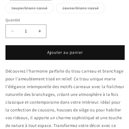
ou
indisponible
Variante
Variante
taupe/blanc cassé
Jaune/blanc cassé
épuisée
épuisée
ou
ou
indisponible
indisponible
Quantité
Réduire
Augmenter
la
la
quantité
quantité
de
de
Ajouter au panier
Tissu
Tissu
Carreau
Carreau
et
et
Découvrez l'harmonie parfaite du tissu carreau et branchage
Branchage
Branchage
pour l'ameublement tissé en relief. Ce tissu unique marie
l'élégance intemporelle des motifs carreaux avec la fraîcheur
naturelle des branchages, créant une atmosphère à la fois
classique et contemporaine dans votre intérieur. Idéal pour
la confection de coussins, housses de siège ou pour habiller
vos rideaux, il apporte un charme sophistiqué et une touche
de nature à tout espace. Transformez votre décor avec ce