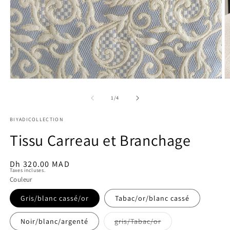
Ouvrir
O
le
le
média
m
de
1
/
4
1
3
dans
d
BIYADICOLLECTION
une
u
fenêtre
f
Tissu Carreau et Branchage
modale
m
Prix
Dh 320.00 MAD
Taxes incluses.
habituel
Couleur
Gris/blanc cassé/or
Tabac/or/blanc cassé
Variante
Noir/blanc/argenté
gris/Tabac/or
épuisée