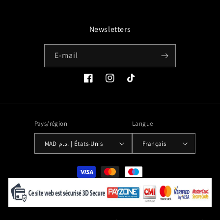
Newsletters
E-mail
Facebook
Instagram
TikTok
Pays/région
Langue
MAD د.م. | États-Unis
Français
Moyens
de
paiement