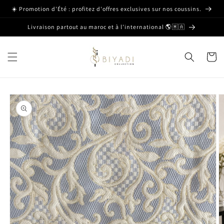
et passer
☀️ Promotion d'Été : profitez d'offres exclusives sur nos coussins.
au
contenu
Livraison partout au maroc et à l’international 🌎🇲🇦
Panier
Passer aux
informations
produits